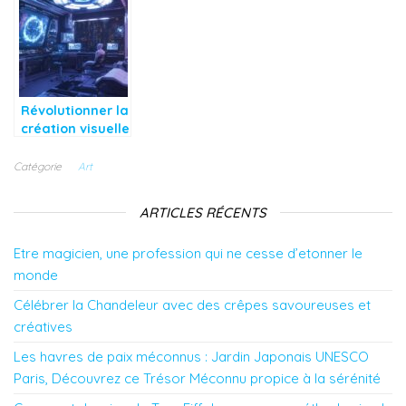
trois étapes
le dessin en
esthétique
simples
ligne
minimaliste
efficacement
inspire les
designers
d’aujourd’hui
Révolutionner la
création visuelle
avec
l’intelligence
Catégorie
Art
artificielle
ARTICLES RÉCENTS
Etre magicien, une profession qui ne cesse d’etonner le
monde
Célébrer la Chandeleur avec des crêpes savoureuses et
créatives
Les havres de paix méconnus : Jardin Japonais UNESCO
Paris, Découvrez ce Trésor Méconnu propice à la sérénité