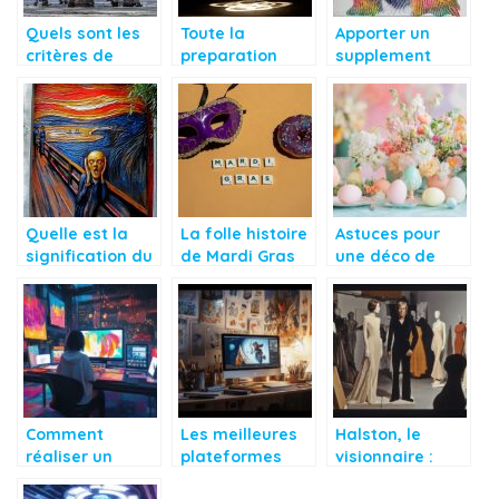
Quels sont les
Toute la
Apporter un
critères de
preparation
supplement
sélection d’un
d’une scene de
d’ame a sa
piano ?
theatre
decoration
interieure avec
de l’art
contemporain.
Quelle est la
La folle histoire
Astuces pour
signification du
de Mardi Gras
une déco de
message inscrit
Pâques pas
sur le tableau le
cher et
cri de Munch ?
tendance
Comment
Les meilleures
Halston, le
réaliser un
plateformes
visionnaire :
dessin par IA en
pour apprendre
Comment son