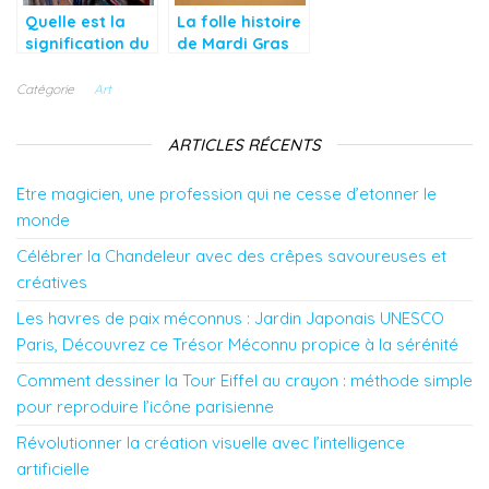
Quelle est la
La folle histoire
signification du
de Mardi Gras
message inscrit
sur le tableau le
Catégorie
Art
cri de Munch ?
ARTICLES RÉCENTS
Etre magicien, une profession qui ne cesse d’etonner le
monde
Célébrer la Chandeleur avec des crêpes savoureuses et
créatives
Les havres de paix méconnus : Jardin Japonais UNESCO
Paris, Découvrez ce Trésor Méconnu propice à la sérénité
Comment dessiner la Tour Eiffel au crayon : méthode simple
pour reproduire l’icône parisienne
Révolutionner la création visuelle avec l’intelligence
artificielle