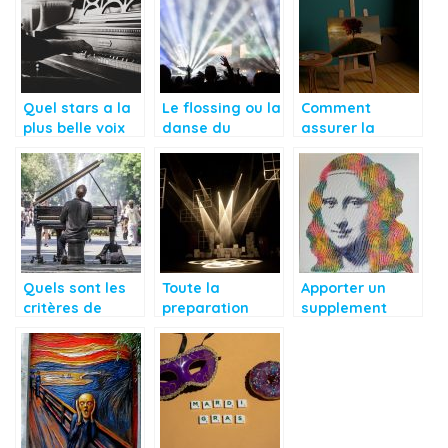
Quel stars a la
Le flossing ou la
Comment
plus belle voix
danse du
assurer la
au monde?
moment
longévité d’un
chevalet ?
Quels sont les
Toute la
Apporter un
critères de
preparation
supplement
sélection d’un
d’une scene de
d’ame a sa
piano ?
theatre
decoration
interieure avec
de l’art
contemporain.