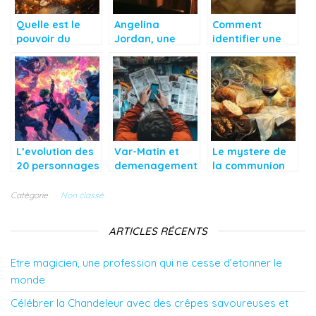
Quelle est le
Angelina
Comment
pouvoir du
Jordan, une
identifier une
Chapelet ? Une
prodige
pièce 20
méditation
musicale qui
centimes rare
ancestrale pour
inspire toute
et connaître sa
apaiser l’âme
une génération
valeur ? Les
cotations
essentielles
L’evolution des
Var-Matin et
Le mystere de
20 personnages
demenagement
la communion
les plus
: Les etapes
divine explique
acclames de My
cles pour une
dans « Celui qui
Catégorie
Non classé
Hero Academia :
resiliation en
mange ma
Une analyse en
bonne et due
chair » — Jean
ARTICLES RÉCENTS
profondeur
forme
6:50-56
Etre magicien, une profession qui ne cesse d’etonner le
monde
Célébrer la Chandeleur avec des crêpes savoureuses et