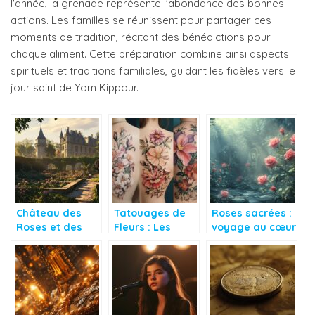
l'année, la grenade représente l'abondance des bonnes
actions. Les familles se réunissent pour partager ces
moments de tradition, récitant des bénédictions pour
chaque aliment. Cette préparation combine ainsi aspects
spirituels et traditions familiales, guidant les fidèles vers le
jour saint de Yom Kippour.
Château des
Tatouages de
Roses sacrées :
Roses et des
Fleurs : Les
voyage au cœur
Tours :
Secrets du
des traditions
L’évolution
Bleuet et sa
mystiques à
architecturale
Symbolique
travers les âges
d’un monument
Spirituelle
français
d’exception